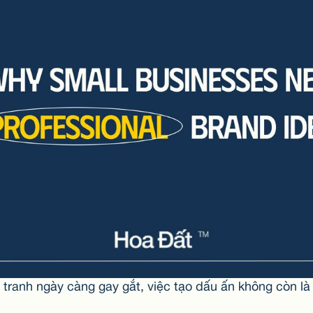
 tranh ngày càng gay gắt, việc tạo dấu ấn không còn l