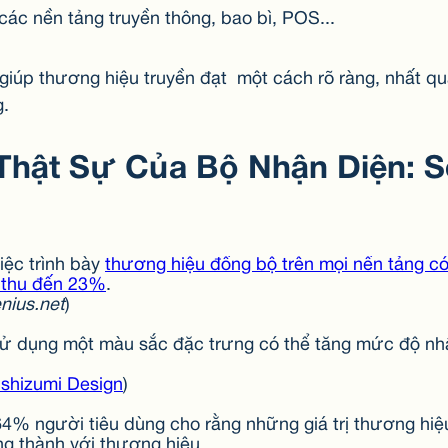
các nền tảng truyền thông, bao bì, POS...
 giúp thương hiệu truyền đạt một cách rõ ràng, nhất q
g.
hật Sự Của Bộ Nhận Diện: Số
Việc trình bày
thương hiệu đồng bộ trên mọi nền tảng có
 thu đến 23%
.
nius.net
)
Sử dụng một màu sắc đặc trưng có thể tăng mức độ nh
shizumi Design
)
64% người tiêu dùng cho rằng những giá trị thương hiệu
ng thành với thương hiệu.