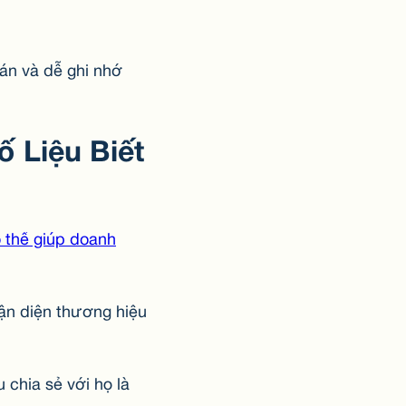
uán và dễ ghi nhớ
 Liệu Biết
 thể giúp doanh
ận diện thương hiệu
 chia sẻ với họ là