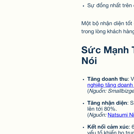
Sự đồng nhất trên 
Một bộ nhận diện tốt
trong lòng khách hàn
Sức Mạnh T
Nói
Tăng doanh thu
: 
nghiệp tăng doanh
(
Nguồn: Smallbizge
Tăng nhận diện
: 
lên tới 80%.
(
Nguồn:
Natsumi Ni
Kết nối cảm xúc
: 
yếu tố khiến họ tru